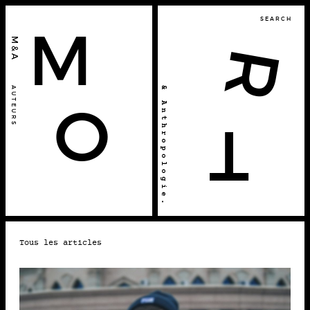
SEARCH
M
M&A
R
& Anthropologie.
AUTEURS
O
T
2018 • MÉDIAS
Tous les articles
28-10
LES ADOS, LA MORT ET
LEUR SMARTPHONE