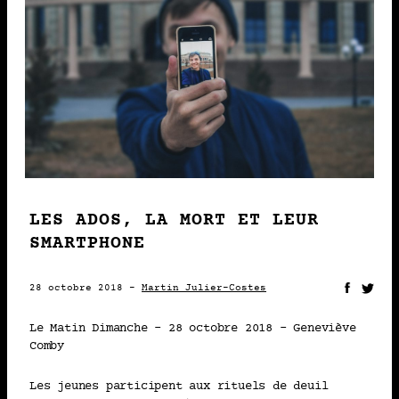
Martin Julier-Costes
2018 • PUBLICATION
22-10
L’EXPÉRIENCE DU DEUIL
D’UN(E) AMI(E) CHEZ LES
JEUNES À L’ÈRE DU
NUMÉRIQUE
LES ADOS, LA MORT ET LEUR
SMARTPHONE
Martin Julier-Costes
28 octobre 2018 -
Martin Julier-Costes
2018 • CONFÉRENCES
04-10
Le Matin Dimanche – 28 octobre 2018 – Geneviève
Comby
(RE)PENSER
Les jeunes participent aux rituels de deuil
L’ACCOMPAGNEMENT DES