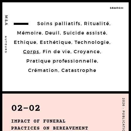
SEARCH
M&A
Soins palliatifs
,
Ritualité
,
Mémoire
,
Deuil
,
Suicide assisté
,
AUTEURS
Ethique
,
Esthétique
,
Technologie
,
Corps
,
Fin de vie
,
Croyance
,
Pratique professionnelle
,
Crémation
,
Catastrophe
2026 • PUBLICATION
02-02
IMPACT OF FUNERAL
PRACTICES ON BEREAVEMENT