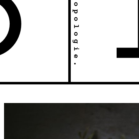
& Anthropologie.
O