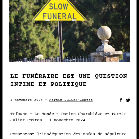
Martin Julier-Costes
2024 • PUBLICATION
23-11
L’ÉNERGIE SOLAIRE
CONCENTRÉE AU SERVICE
D’UN RITE FUNÉRAIRE
DÉCARBONÉ ?
LE FUNÉRAIRE EST UNE QUESTION
INTIME ET POLITIQUE
Martin Julier-Costes
1 novembre 2024 -
Martin Julier-Costes
2024 • POINT DE VUE
01-11
Tribune – Le Monde – Damien Charabidze et Martin
Julier-Costes – 1 novembre 2024
LE FUNÉRAIRE EST UNE
Constatant l’inadéquation des modes de sépulture
QUESTION INTIME ET