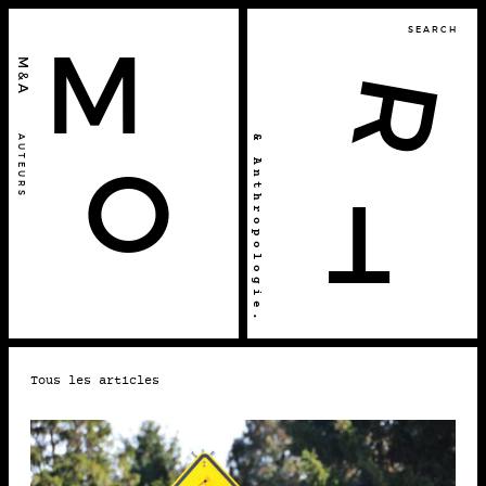
SEARCH
M
M&A
R
& Anthropologie.
AUTEURS
O
T
2024 • CONFÉRENCES
Tous les articles
12-12
JOURNÉE NATIONALE DES
TRANSITIONS FUNÉRAIRES