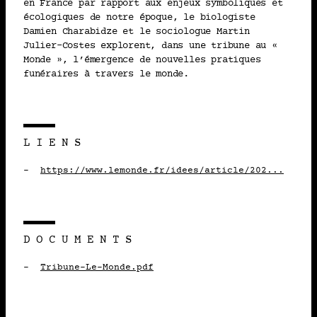
en France par rapport aux enjeux symboliques et
POLITIQUE
écologiques de notre époque, le biologiste
Damien Charabidze et le sociologue Martin
Martin Julier-Costes
Julier-Costes explorent, dans une tribune au «
Monde », l’émergence de nouvelles pratiques
funéraires à travers le monde.
2024 • MÉDIAS
14-10
PODCAST – DANS LA PEAU
LIENS
D’UN CADAVRE
https://www.lemonde.fr/idees/article/202...
Martin Julier-Costes
2024 • RECHERCHE
03-10
DOCUMENTS
Tribune-Le-Monde.pdf
LA TERRAMATION: ÉTUDE
D’ACCEPTABILITÉ
Martin Julier-Costes