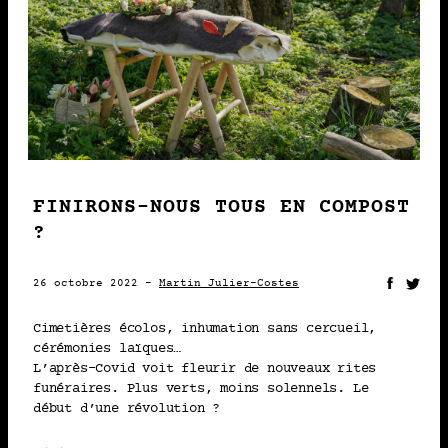
Martin Julier-Costes
2022 • PUBLICATION
23-10
FROM TECHNICAL MEASURES
TO MORAL OBLIGATIONS:
FINIRONS-NOUS TOUS EN COMPOST
THE MANAGEMENT AND FATE
?
OF FRAGMENTED HUMAN
REMAINS FOLLOWING
26 octobre 2022 -
Martin Julier-Costes
DISASTERS. THE CASE OF A
PLANE CRASH IN FRANCE IN
Cimetières écolos, inhumation sans cercueil,
2015
cérémonies laïques…
L’après-Covid voit fleurir de nouveaux rites
Gaëlle Clavandier
funéraires. Plus verts, moins solennels. Le
début d’une révolution ?