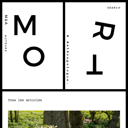
SEARCH
M
M&A
R
& Anthropologie.
AUTEURS
O
T
2022 • MÉDIAS
Tous les articles
26-10
FINIRONS-NOUS TOUS EN
COMPOST ?