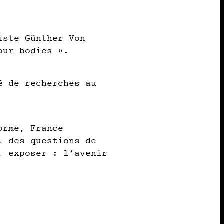
iste Günther Von
our bodies ».
é de recherches au
orme, France
, des questions de
, exposer : l’avenir