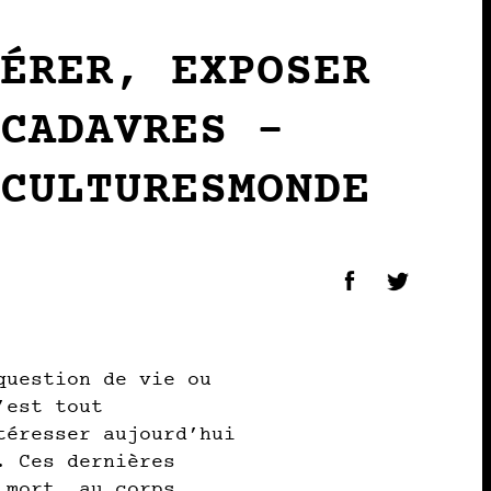
NÉRER, EXPOSER
 CADAVRES –
 CULTURESMONDE
question de vie ou
’est tout
téresser aujourd’hui
. Ces dernières
 mort, au corps