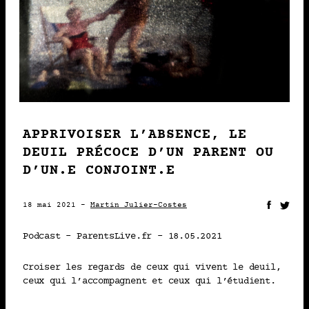
2021 • MÉDIAS
18-05
APPRIVOISER L’ABSENCE,
LE DEUIL PRÉCOCE D’UN
PARENT OU D’UN.E
CONJOINT.E
Martin Julier-Costes
APPRIVOISER L’ABSENCE, LE
DEUIL PRÉCOCE D’UN PARENT OU
2021 • MÉDIAS
14-04
D’UN.E CONJOINT.E
100 000 MORTS EN FRANCE:
18 mai 2021 -
Martin Julier-Costes
SANS FLEURS NI
Podcast – ParentsLive.fr – 18.05.2021
COMMÉMORATION
Martin Julier-Costes
Croiser les regards de ceux qui vivent le deuil,
ceux qui l’accompagnent et ceux qui l’étudient.